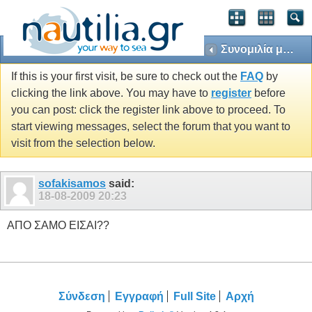
Συνομιλία μεταξύ του Nissos Mykonos και του sofakisamos
If this is your first visit, be sure to check out the
FAQ
by
clicking the link above. You may have to
register
before
you can post: click the register link above to proceed. To
start viewing messages, select the forum that you want to
visit from the selection below.
sofakisamos
said:
18-08-2009
20:23
ΑΠΟ ΣΑΜΟ ΕΙΣΑΙ??
Σύνδεση
Εγγραφή
Full Site
Αρχή