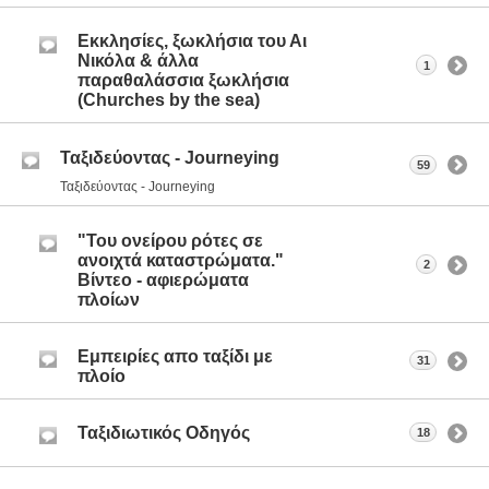
Εκκλησίες, ξωκλήσια του Αι
Νικόλα & άλλα
1
παραθαλάσσια ξωκλήσια
(Churches by the sea)
Ταξιδεύοντας - Journeying
59
Ταξιδεύοντας - Journeying
"Του ονείρου ρότες σε
ανοιχτά καταστρώματα."
2
Βίντεο - αφιερώματα
πλοίων
Εμπειρίες απο ταξίδι με
31
πλοίο
Ταξιδιωτικός Οδηγός
18