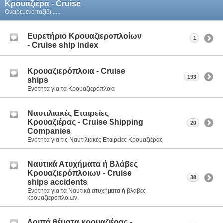
Κρουαζιέρα - Cruise
Ονειρεμένο ταξίδι.......
Ευρετήριο Κρουαζιεροπλοίων
1
- Cruise ship index
Kρουαζιερόπλοια - Cruise
193
ships
Ενότητα για τα Kρουαζιερόπλοια
Nαυτιλιακές Eταιρείες
Κρουαζιέρας - Cruise Shipping
20
Companies
Ενότητα για τις Ναυτιλιακές Εταιρείες Κρουαζιέρας
Ναυτικά Ατυχήματα ή Βλάβες
Κρουαζιερόπλοιων - Cruise
38
ships accidents
Ενότητα για τα Ναυτικά ατυχήματα ή βλαβες
κρουαζιερόπλοιων.
Λοιπά θέματα κρουαζιέρας -