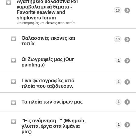
Αγαπημένα θαλασσινά και
καραβολατρικά θέματα -
18
Favorite seaview and
shiplovers forum
Φωτογραφίες και είκονες απο τοπία...
Θαλασσινές εικόνες και
13
τοπία
Οι Ζωγραφιές μας (Our
1
paintings)
Live φωτογραφίες από
1
πλοία που ταξιδεύουν.
Τα πλοία των ονείρων μας
1
''Εις ανάμνηση...'' (Μνημεία,
1
γλυπτά, έργα στα λιμάνια
μας)