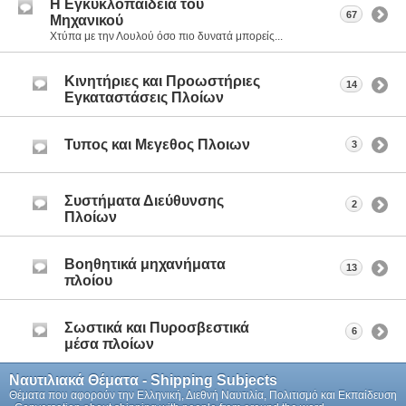
Η Eγκυκλοπαίδεια του
67
Μηχανικού
Χτύπα με την Λουλού όσο πιο δυνατά μπορείς...
Κινητήριες και Προωστήριες
14
Εγκαταστάσεις Πλοίων
Τυπος και Μεγεθος Πλοιων
3
Συστήματα Διεύθυνσης
2
Πλοίων
Βοηθητικά μηχανήματα
13
πλοίου
Σωστικά και Πυροσβεστικά
6
μέσα πλοίων
Ναυτιλιακά Θέματα - Shipping Subjects
Θέματα που αφορούν την Ελληνική, Διεθνή Ναυτιλία, Πολιτισμό και Εκπαίδευση