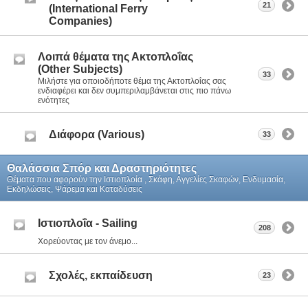
21
(International Ferry
Companies)
Λοιπά θέματα της Ακτοπλοΐας
(Other Subjects)
33
Μιλήστε για οποιοδήποτε θέμα της Ακτοπλοΐας σας
ενδιαφέρει και δεν συμπεριλαμβάνεται στις πιο πάνω
ενότητες
Διάφορα (Various)
33
Θαλάσσια Σπόρ και Δραστηριότητες
Θέματα που αφορούν την Ιστιοπλοία , Σκάφη, Αγγελίες Σκαφών, Ενδυμασία,
Εκδηλώσεις, Ψάρεμα και Καταδύσεις
Ιστιοπλοΐα - Sailing
208
Χορεύοντας με τον άνεμο...
Σχολές, εκπαίδευση
23