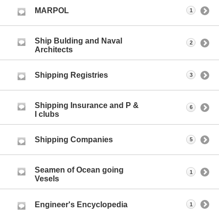
MARPOL
1
Ship Bulding and Naval
2
Architects
Shipping Registries
3
Shipping Insurance and P &
6
I clubs
Shipping Companies
5
Seamen of Ocean going
1
Vesels
Engineer's Encyclopedia
1