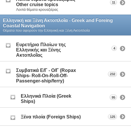
11
Other cruise topics
Λοιπά θέματα κρουαζιέρας
Ελληνική και Ξένη Ακτοπλοΐα - Greek and Foreing
Coastal Navigation
Θέματα που αφορούν την Ελληνική και Ξένη Ακτοπλοΐα
Ευρετήριο Πλοίων της
4
Ελληνικής και Ξένης
Ακτοπλοΐας
Συμβατικά Ε/Γ - Ο/Γ (Ropax
232
Ships- Roll-On-Roll-Off-
Passenger-ship/ferry)
Ελληνικά Πλοία (Greek
95
Ships)
Ξένα πλοία (Foreign Ships)
125