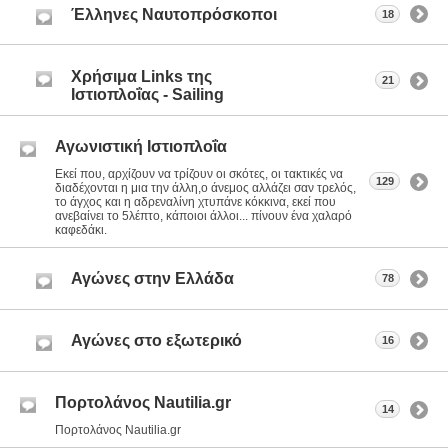
Έλληνες Ναυτοπρόσκοποι
18
Χρήσιμα Links της
21
Ιστιοπλοΐας - Sailing
Αγωνιστική Ιστιοπλοΐα
Εκεί που, αρχίζουν να τρίζουν οι σκότες, οι τακτικές να
129
διαδέχονται η μια την άλλη,ο άνεμος αλλάζει σαν τρελός,
το άγχος και η αδρεναλίνη χτυπάνε κόκκινα, εκεί που
ανεβαίνει το 5λέπτο, κάποιοι άλλοι... πίνουν ένα χαλαρό
καφεδάκι.
Αγώνες στην Ελλάδα
78
Αγώνες στο εξωτερικό
16
Πορτολάνος Nautilia.gr
14
Πορτολάνος Nautilia.gr