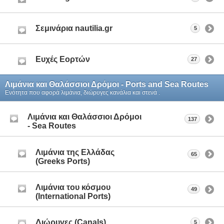
Σεμινάρια nautilia.gr
5
Ευχές Εορτών
27
Λιμάνια και Θαλάσσιοι Δρόμοι - Ports and Sea Routes
Ενότητα που αφορά λιμάνια, διώρυγες κανάλια και στενά .
Λιμάνια και Θαλάσσιοι Δρόμοι
137
- Sea Routes
Λιμάνια της Ελλάδας
65
(Greeks Ports)
Λιμάνια του κόσμου
49
(International Ports)
Διώρυγες (Canals)
5