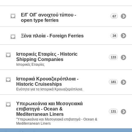
Ε/Γ Ο/Γ ανοιχτού τύπου -
67
οpen type ferries
Ξένα πλοία - Foreign Ferries
34
Ιστορικές Εταιρίες - Historic
133
Shipping Companies
Ιστορικές Εταιρίες
Ιστορικά Κρουαζιερόπλοια -
181
Historic Cruiseships
Ενότητα για τα Ιστορικά Κρουαζιερόπλοια.
Υπερωκεάνια και Μεσογειακά
επιβατηγά - Ocean &
131
Mediterranean Liners
"Υπερωκεάνια και Μεσογειακά επιβατηγά - Ocean &
Mediterranean Liners