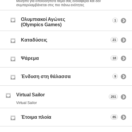
Μιλήστε για οποιοδήποτε θέμα σας ενδιαφέρει και δεν
συμπεριλαμβάνεται στις πιο πάνω ενότητες
Ολυμπιακοί Αγώνες
1
(Olympics Games)
Καταδύσεις
21
Ψάρεμα
18
Ένδυση στη θάλασσα
9
Virtual Sailor
251
Virtual Sailor
Έτοιμα πλοία
85