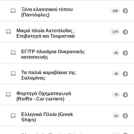
Ξένα κλασσικού τύπου
105
(Παντόφλες)
Μικρά πλοία Ακτοπλοΐας ,
179
Επιβατηγά και Τουριστικά
ΕΓ/ΤΡ πλοιάρια Ουκρανικής
26
κατασκευής
Τα παλιά καραβάκια της
16
Σαλαμίνας
Φορτηγά Οχηματαγωγά
70
(Ro/Ro - Car carriers)
Ελληνικά Πλοία (Greek
24
Ships)