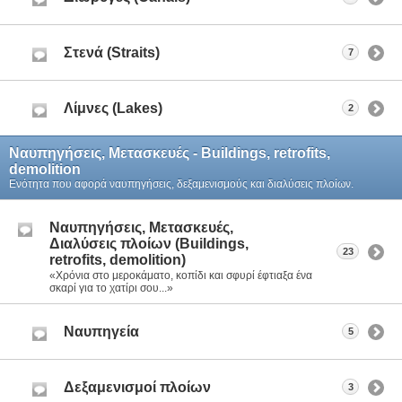
Στενά (Straits)
7
Λίμνες (Lakes)
2
Ναυπηγήσεις, Μετασκευές - Buildings, retrofits,
demolition
Ενότητα που αφορά ναυπηγήσεις, δεξαμενισμούς και διαλύσεις πλοίων.
Ναυπηγήσεις, Μετασκευές,
Διαλύσεις πλοίων (Buildings,
23
retrofits, demolition)
«Χρόνια στο μεροκάματο, κοπίδι και σφυρί έφτιαξα ένα
σκαρί για το χατίρι σου...»
Ναυπηγεία
5
Δεξαμενισμοί πλοίων
3