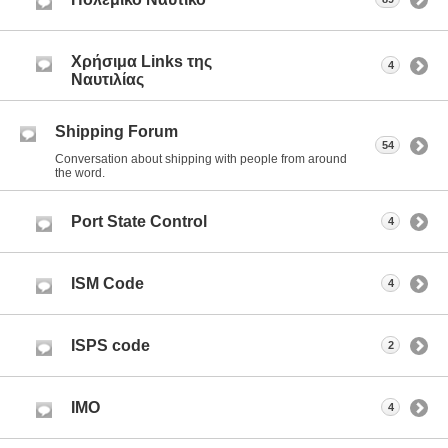
Χρήσιμα Links της
4
Ναυτιλίας
Shipping Forum
54
Conversation about shipping with people from around
the word.
Port State Control
4
ISM Code
4
ISPS code
2
IMO
4