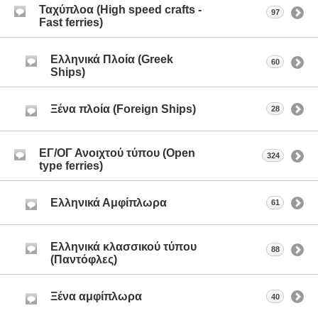
Ταχύπλοα (High speed crafts -
97
Fast ferries)
Ελληνικά Πλοία (Greek
60
Ships)
Ξένα πλοία (Foreign Ships)
28
ΕΓ/ΟΓ Ανοιχτού τύπου (Open
324
type ferries)
Ελληνικά Αμφίπλωρα
61
Ελληνικά κλασσικού τύπου
88
(Παντόφλες)
Ξένα αμφίπλωρα
40