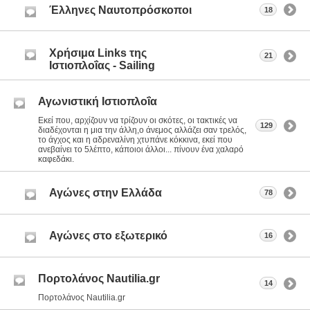
Έλληνες Ναυτοπρόσκοποι
18
Χρήσιμα Links της
21
Ιστιοπλοΐας - Sailing
Αγωνιστική Ιστιοπλοΐα
Εκεί που, αρχίζουν να τρίζουν οι σκότες, οι τακτικές να
129
διαδέχονται η μια την άλλη,ο άνεμος αλλάζει σαν τρελός,
το άγχος και η αδρεναλίνη χτυπάνε κόκκινα, εκεί που
ανεβαίνει το 5λέπτο, κάποιοι άλλοι... πίνουν ένα χαλαρό
καφεδάκι.
Αγώνες στην Ελλάδα
78
Αγώνες στο εξωτερικό
16
Πορτολάνος Nautilia.gr
14
Πορτολάνος Nautilia.gr