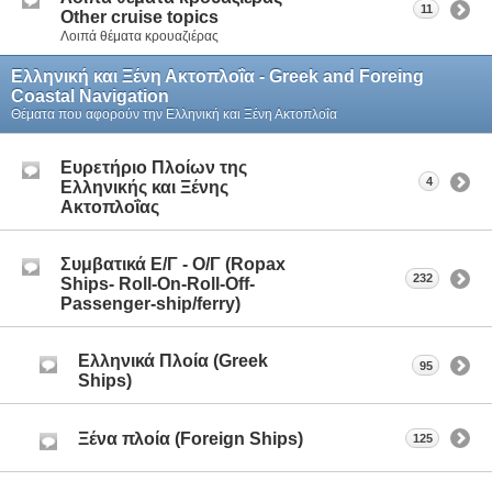
11
Other cruise topics
Λοιπά θέματα κρουαζιέρας
Ελληνική και Ξένη Ακτοπλοΐα - Greek and Foreing
Coastal Navigation
Θέματα που αφορούν την Ελληνική και Ξένη Ακτοπλοΐα
Ευρετήριο Πλοίων της
4
Ελληνικής και Ξένης
Ακτοπλοΐας
Συμβατικά Ε/Γ - Ο/Γ (Ropax
232
Ships- Roll-On-Roll-Off-
Passenger-ship/ferry)
Ελληνικά Πλοία (Greek
95
Ships)
Ξένα πλοία (Foreign Ships)
125