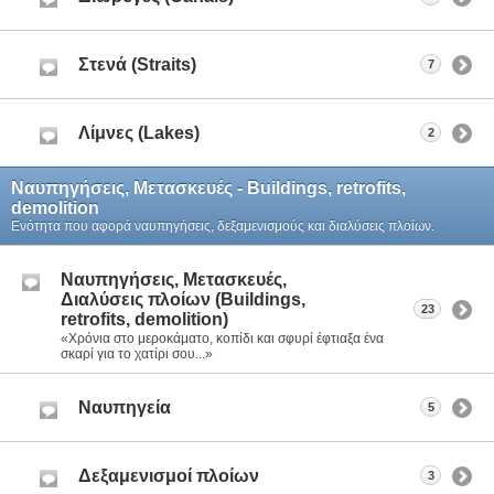
Στενά (Straits)
7
Λίμνες (Lakes)
2
Ναυπηγήσεις, Μετασκευές - Buildings, retrofits,
demolition
Ενότητα που αφορά ναυπηγήσεις, δεξαμενισμούς και διαλύσεις πλοίων.
Ναυπηγήσεις, Μετασκευές,
Διαλύσεις πλοίων (Buildings,
23
retrofits, demolition)
«Χρόνια στο μεροκάματο, κοπίδι και σφυρί έφτιαξα ένα
σκαρί για το χατίρι σου...»
Ναυπηγεία
5
Δεξαμενισμοί πλοίων
3