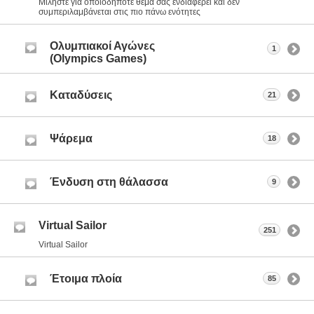
Μιλήστε για οποιοδήποτε θέμα σας ενδιαφέρει και δεν
συμπεριλαμβάνεται στις πιο πάνω ενότητες
Ολυμπιακοί Αγώνες
1
(Olympics Games)
Καταδύσεις
21
Ψάρεμα
18
Ένδυση στη θάλασσα
9
Virtual Sailor
251
Virtual Sailor
Έτοιμα πλοία
85