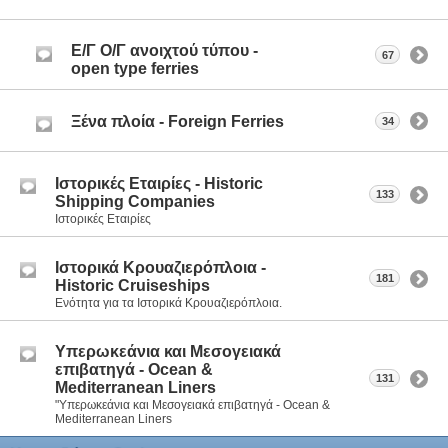
Ε/Γ Ο/Γ ανοιχτού τύπου -
67
οpen type ferries
Ξένα πλοία - Foreign Ferries
34
Ιστορικές Εταιρίες - Historic
133
Shipping Companies
Ιστορικές Εταιρίες
Ιστορικά Κρουαζιερόπλοια -
181
Historic Cruiseships
Ενότητα για τα Ιστορικά Κρουαζιερόπλοια.
Υπερωκεάνια και Μεσογειακά
επιβατηγά - Ocean &
131
Mediterranean Liners
"Υπερωκεάνια και Μεσογειακά επιβατηγά - Ocean &
Mediterranean Liners