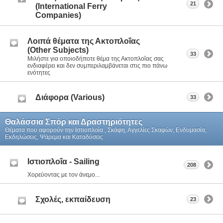
21
(International Ferry
Companies)
Λοιπά θέματα της Ακτοπλοΐας
(Other Subjects)
33
Μιλήστε για οποιοδήποτε θέμα της Ακτοπλοΐας σας
ενδιαφέρει και δεν συμπεριλαμβάνεται στις πιο πάνω
ενότητες
Διάφορα (Various)
33
Θαλάσσια Σπόρ και Δραστηριότητες
Θέματα που αφορούν την Ιστιοπλοία , Σκάφη, Αγγελίες Σκαφών, Ενδυμασία,
Εκδηλώσεις, Ψάρεμα και Καταδύσεις
Ιστιοπλοΐα - Sailing
208
Χορεύοντας με τον άνεμο...
Σχολές, εκπαίδευση
23