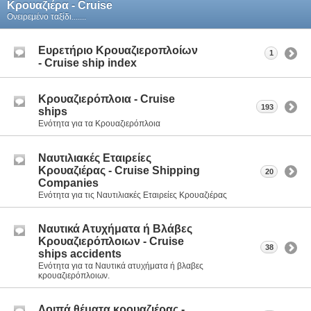
Κρουαζιέρα - Cruise
Ονειρεμένο ταξίδι.......
Ευρετήριο Κρουαζιεροπλοίων
1
- Cruise ship index
Kρουαζιερόπλοια - Cruise
193
ships
Ενότητα για τα Kρουαζιερόπλοια
Nαυτιλιακές Eταιρείες
Κρουαζιέρας - Cruise Shipping
20
Companies
Ενότητα για τις Ναυτιλιακές Εταιρείες Κρουαζιέρας
Ναυτικά Ατυχήματα ή Βλάβες
Κρουαζιερόπλοιων - Cruise
38
ships accidents
Ενότητα για τα Ναυτικά ατυχήματα ή βλαβες
κρουαζιερόπλοιων.
Λοιπά θέματα κρουαζιέρας -