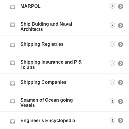
MARPOL
1
Ship Bulding and Naval
2
Architects
Shipping Registries
3
Shipping Insurance and P &
6
I clubs
Shipping Companies
5
Seamen of Ocean going
1
Vesels
Engineer's Encyclopedia
1