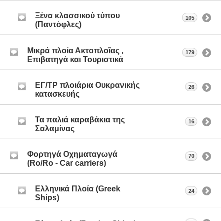
Ξένα κλασσικού τύπου
105
(Παντόφλες)
Μικρά πλοία Ακτοπλοΐας ,
179
Επιβατηγά και Τουριστικά
ΕΓ/ΤΡ πλοιάρια Ουκρανικής
26
κατασκευής
Τα παλιά καραβάκια της
16
Σαλαμίνας
Φορτηγά Οχηματαγωγά
70
(Ro/Ro - Car carriers)
Ελληνικά Πλοία (Greek
24
Ships)