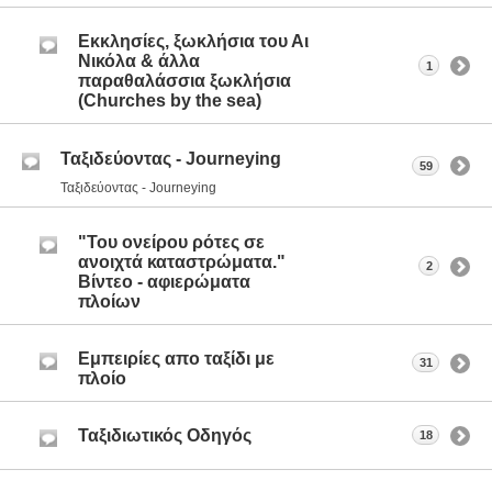
Εκκλησίες, ξωκλήσια του Αι
Νικόλα & άλλα
1
παραθαλάσσια ξωκλήσια
(Churches by the sea)
Ταξιδεύοντας - Journeying
59
Ταξιδεύοντας - Journeying
"Του ονείρου ρότες σε
ανοιχτά καταστρώματα."
2
Βίντεο - αφιερώματα
πλοίων
Εμπειρίες απο ταξίδι με
31
πλοίο
Ταξιδιωτικός Οδηγός
18