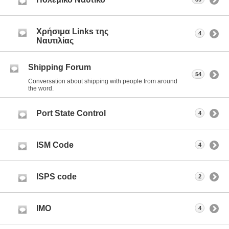
Χρήσιμα Links της
4
Ναυτιλίας
Shipping Forum
54
Conversation about shipping with people from around
the word.
Port State Control
4
ISM Code
4
ISPS code
2
IMO
4