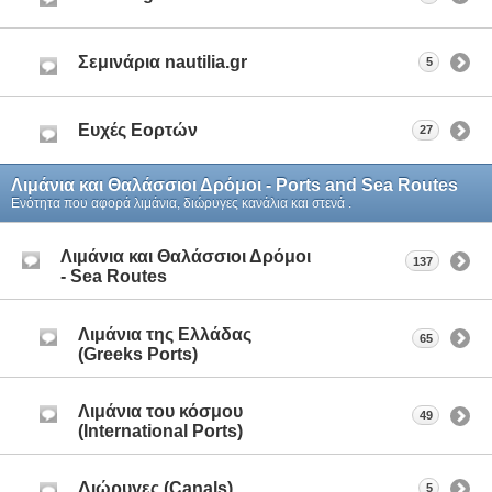
Σεμινάρια nautilia.gr
5
Ευχές Εορτών
27
Λιμάνια και Θαλάσσιοι Δρόμοι - Ports and Sea Routes
Ενότητα που αφορά λιμάνια, διώρυγες κανάλια και στενά .
Λιμάνια και Θαλάσσιοι Δρόμοι
137
- Sea Routes
Λιμάνια της Ελλάδας
65
(Greeks Ports)
Λιμάνια του κόσμου
49
(International Ports)
Διώρυγες (Canals)
5