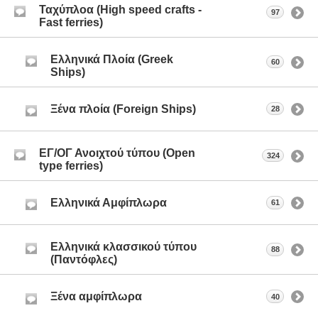
Ταχύπλοα (High speed crafts -
97
Fast ferries)
Ελληνικά Πλοία (Greek
60
Ships)
Ξένα πλοία (Foreign Ships)
28
ΕΓ/ΟΓ Ανοιχτού τύπου (Open
324
type ferries)
Ελληνικά Αμφίπλωρα
61
Ελληνικά κλασσικού τύπου
88
(Παντόφλες)
Ξένα αμφίπλωρα
40