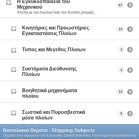
Η Eγκυκλοπαίδεια του
67
Μηχανικού
Χτύπα με την Λουλού όσο πιο δυνατά μπορείς...
Κινητήριες και Προωστήριες
14
Εγκαταστάσεις Πλοίων
Τυπος και Μεγεθος Πλοιων
3
Συστήματα Διεύθυνσης
2
Πλοίων
Βοηθητικά μηχανήματα
13
πλοίου
Σωστικά και Πυροσβεστικά
6
μέσα πλοίων
Ναυτιλιακά Θέματα - Shipping Subjects
Θέματα που αφορούν την Ελληνική, Διεθνή Ναυτιλία, Πολιτισμό και Εκπαίδευση