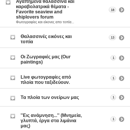
Αγαπημένα θαλασσινά και
καραβολατρικά θέματα -
18
Favorite seaview and
shiplovers forum
Φωτογραφίες και είκονες απο τοπία...
Θαλασσινές εικόνες και
13
τοπία
Οι Ζωγραφιές μας (Our
1
paintings)
Live φωτογραφίες από
1
πλοία που ταξιδεύουν.
Τα πλοία των ονείρων μας
1
''Εις ανάμνηση...'' (Μνημεία,
1
γλυπτά, έργα στα λιμάνια
μας)