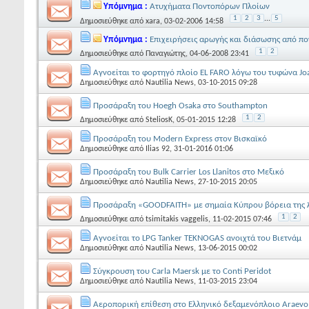
Υπόμνημα :
Ατυχήματα Ποντοπόρων Πλοίων
1
2
3
...
5
Δημοσιεύθηκε από
xara
, 03-02-2006 14:58
Υπόμνημα :
Επιχειρήσεις αρωγής και διάσωσης από π
1
2
Δημοσιεύθηκε από
Παναγιώτης
, 04-06-2008 23:41
Αγνοείται το φορτηγό πλοίο EL FARO λόγω του τυφώνα Jo
Δημοσιεύθηκε από
Nautilia News
, 03-10-2015 09:28
Προσάραξη του Hoegh Osaka στο Southampton
1
2
Δημοσιεύθηκε από
SteliosK
, 05-01-2015 12:28
Προσάραξη του Modern Express στον Βισκαϊκό
Δημοσιεύθηκε από
Ilias 92
, 31-01-2016 01:06
Προσάραξη του Bulk Carrier Los Llanitos στο Μεξικό
Δημοσιεύθηκε από
Nautilia News
, 27-10-2015 20:05
Προσάραξη «GOODFAITH» με σημαία Κύπρου βόρεια της
1
2
Δημοσιεύθηκε από
tsimitakis vaggelis
, 11-02-2015 07:46
Αγνοείται το LPG Tanker TEKNOGAS ανοιχτά του Βιετνάμ
Δημοσιεύθηκε από
Nautilia News
, 13-06-2015 00:02
Σύγκρουση του Carla Maersk με το Conti Peridot
Δημοσιεύθηκε από
Nautilia News
, 11-03-2015 23:04
Αεροπορική επίθεση στο Ελληνικό δεξαμενόπλοιο Araevo