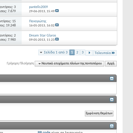
αντήσεις: 3
pantelis2009
σεις: 7.679
29-06-2013,
15:49
ντήσεις: 15
Παναγιώτης
εις: 19.248
16-05-2013,
16:02
αντήσεις: 2
Dream Star Glaros
σεις: 7.960
09-05-2013,
11:23
Σελίδα 1 από 3
1
2
3
Τελευταία
Γρήγορη Πλοήγηση
Ναυτικά ατυχήματα πλοίων της ποντοπόρου
Αρχή
τα
BB code
είναι
σε λειτουργία