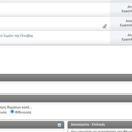
Απ
Εμφανί
Απα
Εμφανίσ
Απ
ο λιμάνι της Γένοβας
Εμφανί
ηση θεμάτων κατά...
ουσα
Φθίνουσα
Δικαιώματα - Επιλογές
Δεν μπορείτε
να αναρτήσετε
νέα θέμα