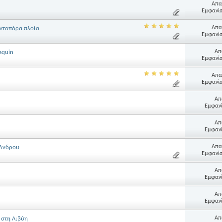
Απα
Εμφανίσ
Απα
οντοπόρα πλοία
Εμφανίσ
Απ
aquin
Εμφανίσ
Απα
Εμφανίσ
Απ
Εμφανί
Απ
Εμφανί
Απα
 Άνδρου
Εμφανίσ
Απ
Εμφανί
Απ
Εμφανί
Απ
 στη Λιβύη