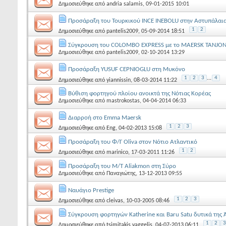
Δημοσιεύθηκε από
andria salamis
, 09-01-2015 10:01
Προσάραξη του Τουρκικού INCE INEBOLU στην Αστυπάλαια
1
2
Δημοσιεύθηκε από
pantelis2009
, 05-09-2014 18:51
Σύγκρουση του COLOMBO EXPRESS με το MAERSK TANJONG
Δημοσιεύθηκε από
pantelis2009
, 02-10-2014 13:29
Προσάραξη YUSUF CEPNIOGLU στη Μυκόνο
1
2
3
...
4
Δημοσιεύθηκε από
yiannissin
, 08-03-2014 11:22
Bύθιση φορτηγού πλοίου ανοικτά της Νότιας Κορέας
Δημοσιεύθηκε από
mastrokostas
, 04-04-2014 06:33
Διαρροή στο Emma Maersk
1
2
3
Δημοσιεύθηκε από
Eng
, 04-02-2013 15:08
Προσάραξη του Φ/Γ Oliva στον Νότιο Ατλαντικό
1
2
Δημοσιεύθηκε από
marinico
, 17-03-2011 11:26
Προσάραξη του M/T Aliakmon στη Σύρο
Δημοσιεύθηκε από
Παναγιώτης
, 13-12-2013 09:55
Ναυάγιο Prestige
1
2
3
Δημοσιεύθηκε από
cleivas
, 10-03-2005 08:46
Σύγκρουση φορτηγών Katherine και Baru Satu δυτικά της
1
2
3
Δημοσιεύθηκε από
tsimitakis vaggelis
, 04-07-2013 06:11