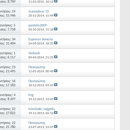
σεις: 8.709
11-01-2015,
10:12
ντήσεις: 19
manoubras 33
εις: 15.946
20-12-2014,
15:44
αντήσεις: 5
pantelis2009
σεις: 7.758
03-10-2014,
15:18
ντήσεις: 34
Espresso Venezia
εις: 31.404
24-09-2014,
18:31
αντήσεις: 1
SteliosK
σεις: 6.117
04-04-2014,
21:25
ντήσεις: 23
Παναγιώτης
εις: 21.495
11-01-2014,
00:46
ντήσεις: 16
Παναγιώτης
εις: 17.183
16-12-2013,
09:41
αντήσεις: 4
Eng
σεις: 8.397
14-12-2013,
19:03
ντήσεις: 22
tsimitakis vaggelis
εις: 27.822
19-11-2013,
06:16
ντήσεις: 22
Παναγιώτης
εις: 25.780
23-07-2013,
23:47