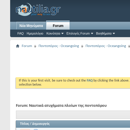
Νέα Μηνύματα
Forum
FAQ
Ημερολόγιο
Κοινότητα
Επιλογές Forum
Βοηθήματα
Forum
Ποντοπόρος - Οceangoing
Ποντοπόρος - Οceangoing
If this is your first visit, be sure to check out the
FAQ
by clicking the link above
selection below.
Forum:
Ναυτικά ατυχήματα πλοίων της ποντοπόρου
Τίτλος
/
Δημιουργός