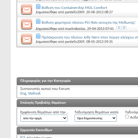
Βύθιση του Containership MOL Comfort
Δημοσιεύθηκε από
pantelis2009
, 20-06-2013 08:27
Bύθιση φορτηγού πλοίου Piri Reis ανοιχτα της Μεθωνης!
1
2
Δημοσιεύθηκε από
mastrokostas
, 29-04-2013 07:41
Πρόσκρουση του πλοίου Jolly Nero στον πύργο ελέγχου στ
Δημοσιεύθηκε από
pantelis2009
, 08-05-2013 09:35
Πληροφορίες για την Κατηγορία
Συντονιστές αυτού του Forum
Eng
,
SteliosK
Επιλογές Προβολής Θεμάτων
Εμφάνιση θεμάτων από την...
Ταξινόμηση θεμάτων κατά:
Ταξινόμ
Αύξ
Ερμηνεία Εικονιδίων