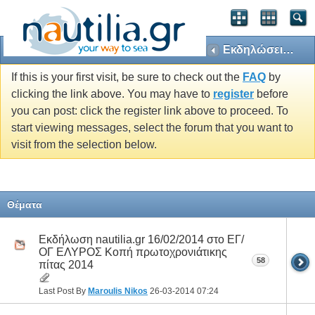
Εκδηλώσεις nautilia.gr
If this is your first visit, be sure to check out the
FAQ
by
clicking the link above. You may have to
register
before
you can post: click the register link above to proceed. To
start viewing messages, select the forum that you want to
visit from the selection below.
Θέματα
Εκδήλωση nautilia.gr 16/02/2014 στο ΕΓ/
ΟΓ ΕΛΥΡΟΣ Κοπή πρωτοχρονιάτικης
58
πίτας 2014
Last Post By
Maroulis Nikos
26-03-2014
07:24