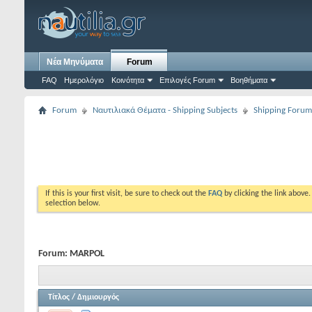
Νέα Μηνύματα
Forum
FAQ
Ημερολόγιο
Κοινότητα
Επιλογές Forum
Βοηθήματα
Forum
Ναυτιλιακά Θέματα - Shipping Subjects
Shipping Forum
If this is your first visit, be sure to check out the
FAQ
by clicking the link above
selection below.
Forum:
MARPOL
Τίτλος
/
Δημιουργός