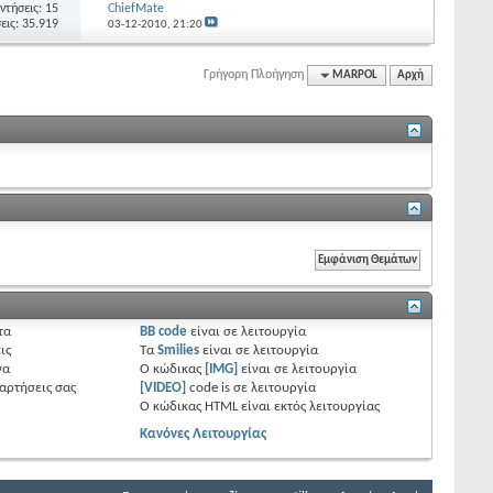
ντήσεις: 15
ChiefMate
εις: 35.919
03-12-2010,
21:20
Γρήγορη Πλοήγηση
MARPOL
Αρχή
τα
BB code
είναι
σε λειτουργία
ις
Τα
Smilies
είναι
σε λειτουργία
να
Ο κώδικας
[IMG]
είναι
σε λειτουργία
ναρτήσεις σας
[VIDEO]
code is
σε λειτουργία
Ο κώδικας HTML είναι
εκτός λειτουργίας
Κανόνες Λειτουργίας