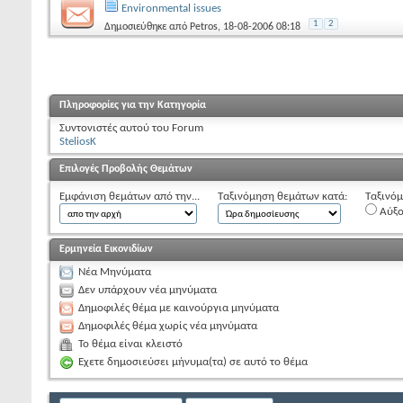
Environmental issues
1
2
Δημοσιεύθηκε από
Petros
, 18-08-2006 08:18
Πληροφορίες για την Κατηγορία
Συντονιστές αυτού του Forum
SteliosK
Επιλογές Προβολής Θεμάτων
Εμφάνιση θεμάτων από την...
Ταξινόμηση θεμάτων κατά:
Ταξινόμ
Αύξ
Ερμηνεία Εικονιδίων
Νέα Μηνύματα
Δεν υπάρχουν νέα μηνύματα
Δημοφιλές θέμα με καινούργια μηνύματα
Δημοφιλές θέμα χωρίς νέα μηνύματα
Το θέμα είναι κλειστό
Εχετε δημοσιεύσει μήνυμα(τα) σε αυτό το θέμα