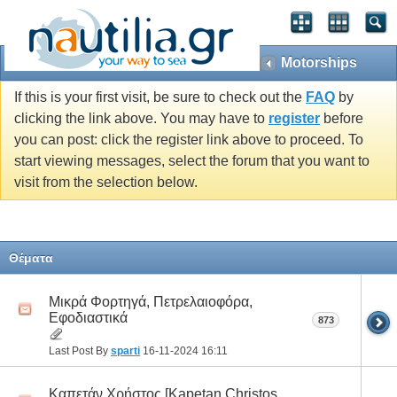
Motorships
If this is your first visit, be sure to check out the
FAQ
by
clicking the link above. You may have to
register
before
you can post: click the register link above to proceed. To
start viewing messages, select the forum that you want to
visit from the selection below.
Θέματα
Μικρά Φορτηγά, Πετρελαιοφόρα,
Eφοδιαστικά
873
Last Post By
sparti
16-11-2024
16:11
Καπετάν Χρήστος [Κapetan Christos,