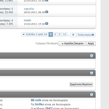
εις: 11.641
22-03-2011,
15:56
αντήσεις: 5
zografos
εις: 12.410
28-02-2011,
08:28
αντήσεις: 4
MAKO
σεις: 7.195
14-02-2011,
19:58
Σελίδα 1 από 14
1
2
3
11
...
Τελευταία
Γρήγορη Πλοήγηση
Αγγελίες Σκαφών
Αρχή
τα
BB code
είναι
σε λειτουργία
ις
Τα
Smilies
είναι
σε λειτουργία
να
Ο κώδικας
[IMG]
είναι
σε λειτουργία