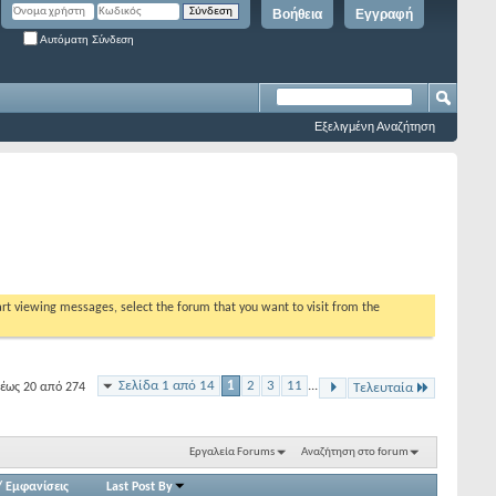
Βοήθεια
Εγγραφή
Αυτόματη Σύνδεση
Εξελιγμένη Αναζήτηση
tart viewing messages, select the forum that you want to visit from the
Σελίδα 1 από 14
1
2
3
11
...
έως 20 από 274
Τελευταία
Εργαλεία Forums
Αναζήτηση στο forum
/
Εμφανίσεις
Last Post By