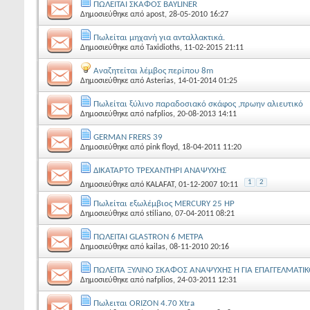
ΠΩΛΕΙΤΑΙ ΣΚΑΦΟΣ BAYLINER
Δημοσιεύθηκε από
apost
, 28-05-2010 16:27
Πωλείται μηχανή για ανταλλακτικά.
Δημοσιεύθηκε από
Taxidioths
, 11-02-2015 21:11
Αναζητείται λέμβος περίπου 8m
Δημοσιεύθηκε από
Asterias
, 14-01-2014 01:25
Πωλείται ξύλινο παραδοσιακό σκάφος ,πρωην αλιευτικό
Δημοσιεύθηκε από
nafplios
, 20-08-2013 14:11
GERMAN FRERS 39
Δημοσιεύθηκε από
pink floyd
, 18-04-2011 11:20
ΔΙΚΑΤΑΡΤΟ ΤΡΕΧΑΝΤΗΡΙ ΑΝΑΨΥΧΗΣ
1
2
Δημοσιεύθηκε από
KALAFAT
, 01-12-2007 10:11
Πωλείται εξωλέμβιος MERCURY 25 HP
Δημοσιεύθηκε από
stiliano
, 07-04-2011 08:21
ΠΩΛΕΙΤΑΙ GLASTRON 6 ΜΕΤΡΑ
Δημοσιεύθηκε από
kailas
, 08-11-2010 20:16
ΠΩΛΕΙΤΑ ΞΥΛΙΝΟ ΣΚΑΦΟΣ ΑΝΑΨΥΧΗΣ Η ΓΙΑ ΕΠΑΓΓΕΛΜΑΤΙ
Δημοσιεύθηκε από
nafplios
, 24-03-2011 12:31
Πωλειται ORIZON 4.70 Xtra