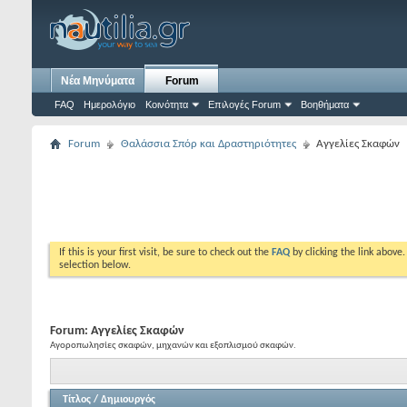
Νέα Μηνύματα
Forum
FAQ
Ημερολόγιο
Κοινότητα
Επιλογές Forum
Βοηθήματα
Forum
Θαλάσσια Σπόρ και Δραστηριότητες
Αγγελίες Σκαφών
If this is your first visit, be sure to check out the
FAQ
by clicking the link above
selection below.
Forum:
Αγγελίες Σκαφών
Αγοροπωλησίες σκαφών, μηχανών και εξοπλισμού σκαφών.
Τίτλος
/
Δημιουργός