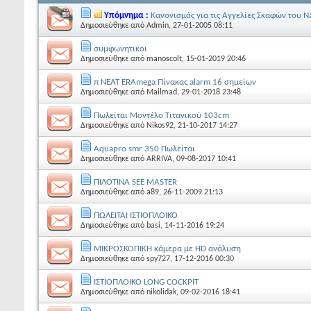
Υπόμνημα :
Κανονισμός για τις Αγγελίες Σκαφών του Nau
Δημοσιεύθηκε από
Admin
, 27-01-2005 08:11
συμφωνητικοι
Δημοσιεύθηκε από
manoscolt
, 15-01-2019 20:46
π NEAT ERAmega Πίνακας alarm 16 σημείων
Δημοσιεύθηκε από
Mailmad
, 29-01-2018 23:48
Πωλείται Μοντέλο Τιτανικού 103cm
Δημοσιεύθηκε από
Nikos92
, 21-10-2017 14:27
Aquapro smr 350 Πωλείται
Δημοσιεύθηκε από
ARRIVA
, 09-08-2017 10:41
ΠΙΛΟΤΙΝΑ SEE MASTER
Δημοσιεύθηκε από
a89
, 26-11-2009 21:13
ΠΩΛΕΙΤΑΙ ΙΣΤΙΟΠΛΟΙΚΟ
Δημοσιεύθηκε από
basi
, 14-11-2016 19:24
ΜΙΚΡΟΣΚΟΠΙΚΗ κάμερα με HD ανάλυση
Δημοσιεύθηκε από
spy727
, 17-12-2016 00:30
ΙΣΤΙΟΠΛΟΙΚΟ LONG COCKPIT
Δημοσιεύθηκε από
nikolidak
, 09-02-2016 18:41