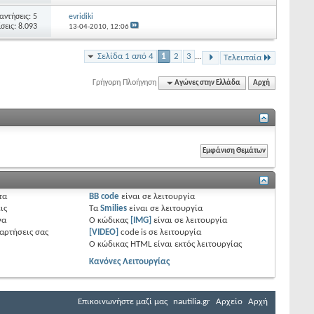
αντήσεις: 5
evridiki
σεις: 8.093
13-04-2010,
12:06
Σελίδα 1 από 4
1
2
3
...
Τελευταία
Γρήγορη Πλοήγηση
Αγώνες στην Ελλάδα
Αρχή
τα
BB code
είναι
σε λειτουργία
ις
Τα
Smilies
είναι
σε λειτουργία
να
Ο κώδικας
[IMG]
είναι
σε λειτουργία
ναρτήσεις σας
[VIDEO]
code is
σε λειτουργία
Ο κώδικας HTML είναι
εκτός λειτουργίας
Κανόνες Λειτουργίας
Επικοινωνήστε μαζί μας
nautilia.gr
Αρχείο
Αρχή