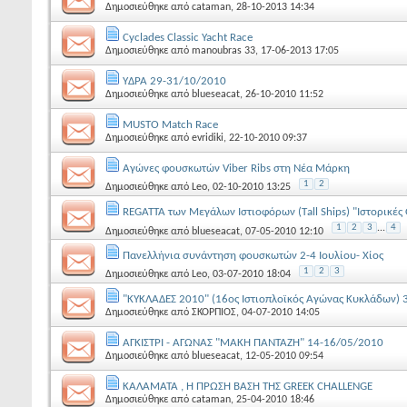
Δημοσιεύθηκε από
cataman
, 28-10-2013 14:34
Cyclades Classic Yacht Race
Δημοσιεύθηκε από
manoubras 33
, 17-06-2013 17:05
YΔΡΑ 29-31/10/2010
Δημοσιεύθηκε από
blueseacat
, 26-10-2010 11:52
ΜUSTO Match Race
Δημοσιεύθηκε από
evridiki
, 22-10-2010 09:37
Αγώνες φουσκωτών Viber Ribs στη Νέα Μάρκη
1
2
Δημοσιεύθηκε από
Leo
, 02-10-2010 13:25
REGATTA των Μεγάλων Ιστιοφόρων (Τall Ships) "Ιστορικέ
1
2
3
...
4
Δημοσιεύθηκε από
blueseacat
, 07-05-2010 12:10
Πανελλήνια συνάντηση φουσκωτών 2-4 Ιουλίου- Χίος
1
2
3
Δημοσιεύθηκε από
Leo
, 03-07-2010 18:04
"ΚΥΚΛΑΔΕΣ 2010" (16ος Ιστιοπλοϊκός Αγώνας Κυκλάδων) 
Δημοσιεύθηκε από
ΣΚΟΡΠΙΟΣ
, 04-07-2010 14:05
ΑΓΚΙΣΤΡΙ - ΑΓΩΝΑΣ "ΜΑΚΗ ΠΑΝΤΑΖΗ" 14-16/05/2010
Δημοσιεύθηκε από
blueseacat
, 12-05-2010 09:54
ΚΑΛΑΜΑΤΑ , Η ΠΡΩΣΗ ΒΑΣΗ ΤΗΣ GREEΚ CHALLENGE
Δημοσιεύθηκε από
cataman
, 25-04-2010 18:46