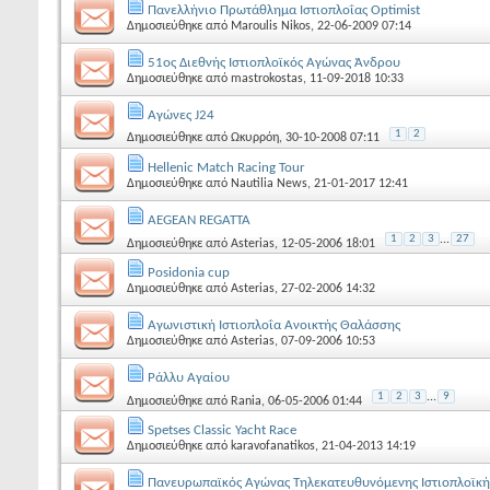
Πανελλήνιο Πρωτάθλημα Ιστιοπλοΐας Optimist
Δημοσιεύθηκε από
Maroulis Nikos
, 22-06-2009 07:14
51ος Διεθνής Ιστιοπλοϊκός Αγώνας Άνδρου
Δημοσιεύθηκε από
mastrokostas
, 11-09-2018 10:33
Αγώνες J24
1
2
Δημοσιεύθηκε από
Ωκυρρόη
, 30-10-2008 07:11
Hellenic Match Racing Tour
Δημοσιεύθηκε από
Nautilia News
, 21-01-2017 12:41
ΑΕGEAN REGATTA
1
2
3
...
27
Δημοσιεύθηκε από
Asterias
, 12-05-2006 18:01
Posidonia cup
Δημοσιεύθηκε από
Asterias
, 27-02-2006 14:32
Αγωνιστική Ιστιοπλοΐα Ανοικτής Θαλάσσης
Δημοσιεύθηκε από
Asterias
, 07-09-2006 10:53
Ράλλυ Αγαίου
1
2
3
...
9
Δημοσιεύθηκε από
Rania
, 06-05-2006 01:44
Spetses Classic Yacht Race
Δημοσιεύθηκε από
karavofanatikos
, 21-04-2013 14:19
Πανευρωπαϊκός Αγώνας Τηλεκατευθυνόμενης Ιστιοπλοϊκή