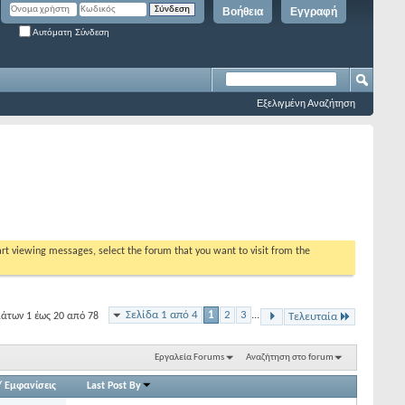
Βοήθεια
Εγγραφή
Αυτόματη Σύνδεση
Εξελιγμένη Αναζήτηση
tart viewing messages, select the forum that you want to visit from the
Σελίδα 1 από 4
1
2
3
...
άτων 1 έως 20 από 78
Τελευταία
Εργαλεία Forums
Αναζήτηση στο forum
/
Εμφανίσεις
Last Post By