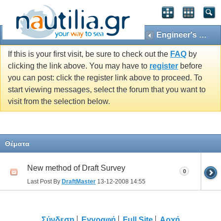
Engineer's Encyclopedia
If this is your first visit, be sure to check out the
FAQ
by
clicking the link above. You may have to
register
before
you can post: click the register link above to proceed. To
start viewing messages, select the forum that you want to
visit from the selection below.
Θέματα
New method of Draft Survey
0
Last Post By
DraftMaster
13-12-2008
14:55
Σύνδεση
Εγγραφή
Full Site
Αρχή