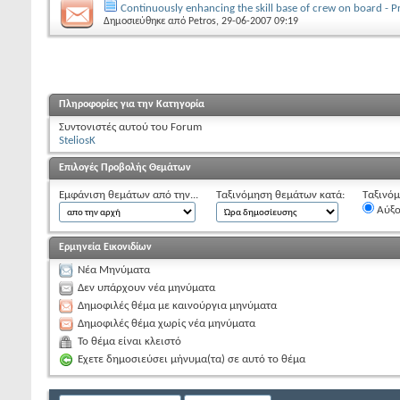
Continuously enhancing the skill base of crew on board - 
Δημοσιεύθηκε από
Petros
, 29-06-2007 09:19
Πληροφορίες για την Κατηγορία
Συντονιστές αυτού του Forum
SteliosK
Επιλογές Προβολής Θεμάτων
Εμφάνιση θεμάτων από την...
Ταξινόμηση θεμάτων κατά:
Ταξινόμ
Αύξ
Ερμηνεία Εικονιδίων
Νέα Μηνύματα
Δεν υπάρχουν νέα μηνύματα
Δημοφιλές θέμα με καινούργια μηνύματα
Δημοφιλές θέμα χωρίς νέα μηνύματα
Το θέμα είναι κλειστό
Εχετε δημοσιεύσει μήνυμα(τα) σε αυτό το θέμα