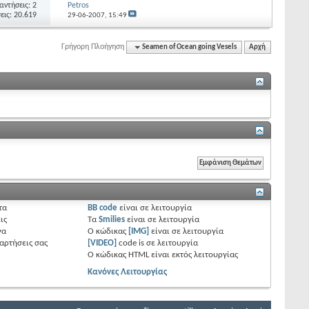
αντήσεις: 2
Petros
εις: 20.619
29-06-2007,
15:49
Γρήγορη Πλοήγηση
Seamen of Ocean going Vesels
Αρχή
τα
BB code
είναι
σε λειτουργία
ις
Τα
Smilies
είναι
σε λειτουργία
να
Ο κώδικας
[IMG]
είναι
σε λειτουργία
ναρτήσεις σας
[VIDEO]
code is
σε λειτουργία
Ο κώδικας HTML είναι
εκτός λειτουργίας
Κανόνες Λειτουργίας