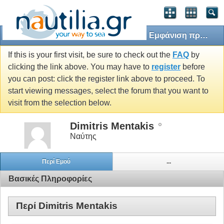
Εμφάνιση προφίλ: Dimitris Mentakis
If this is your first visit, be sure to check out the
FAQ
by
clicking the link above. You may have to
register
before
you can post: click the register link above to proceed. To
start viewing messages, select the forum that you want to
visit from the selection below.
Dimitris Mentakis
Ναύτης
Περί Εμού
...
Βασικές Πληροφορίες
Περί Dimitris Mentakis