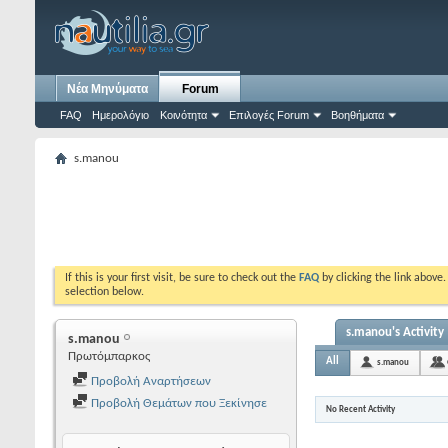
Νέα Μηνύματα
Forum
FAQ
Ημερολόγιο
Κοινότητα
Επιλογές Forum
Βοηθήματα
s.manou
If this is your first visit, be sure to check out the
FAQ
by clicking the link above
selection below.
s.manou's Activity
s.manou
Πρωτόμπαρκος
All
s.manou
Προβολή Αναρτήσεων
Προβολή Θεμάτων που Ξεκίνησε
No Recent Activity