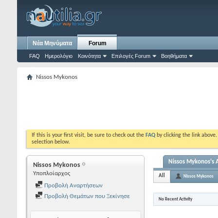
Νέα Μηνύματα
Forum
FAQ
Ημερολόγιο
Κοινότητα
Επιλογές Forum
Βοηθήματα
Nissos Mykonos
If this is your first visit, be sure to check out the
FAQ
by clicking the link above
selection below.
Nissos Mykonos's A
Nissos Mykonos
Υποπλοίαρχος
All
Nissos Mykonos
Προβολή Αναρτήσεων
Προβολή Θεμάτων που Ξεκίνησε
No Recent Activity