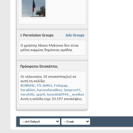
0
Permission Groups
Join Groups
Ο χρήστης Nissos Mykonos δεν είναι
μέλος καμμίας δημόσιας ομάδας
Πρόσφατοι Επισκέπτες
Οι τελευταίοι 10 επισκέπτης(εs) σε
αυτή τη σελίδα:
BOBKING
,
f/b delfini
,
Fotispap
,
heraklion
,
karavofanatikos
,
lampros91
,
nerohitis
,
sparti
,
tysonkidd944
,
_evoikos
Αυτή η σελίδα είχε
33.597
επισκέψεις