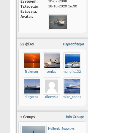
Εγγραφή
10-09-2008
Τελευταία
18-10-2020
16:30
Ενέργεια
Avatar
52
Φίλοι
Περισσότερα
Trakman
senlac
manolis132
diagoras
dionysia
mike_rodos
1
Groups
Join Groups
Hellenic Seaways