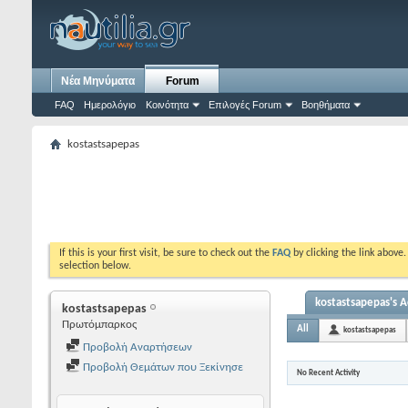
Νέα Μηνύματα
Forum
FAQ
Ημερολόγιο
Κοινότητα
Επιλογές Forum
Βοηθήματα
kostastsapepas
If this is your first visit, be sure to check out the
FAQ
by clicking the link above
selection below.
kostastsapepas's Ac
kostastsapepas
Πρωτόμπαρκος
All
kostastsapepas
Προβολή Αναρτήσεων
Προβολή Θεμάτων που Ξεκίνησε
No Recent Activity