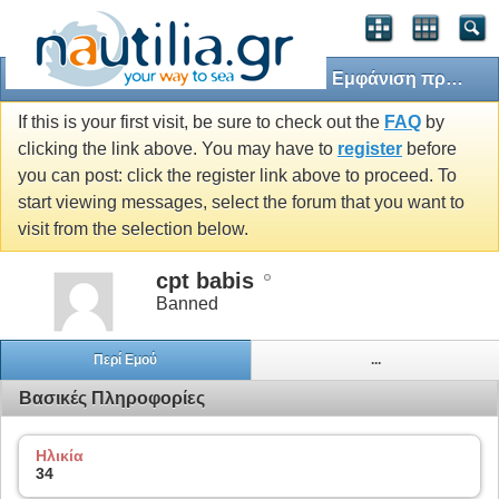
Εμφάνιση προφίλ: cpt babis
If this is your first visit, be sure to check out the
FAQ
by
clicking the link above. You may have to
register
before
you can post: click the register link above to proceed. To
start viewing messages, select the forum that you want to
visit from the selection below.
cpt babis
Banned
Περί Εμού
...
Βασικές Πληροφορίες
Ηλικία
34