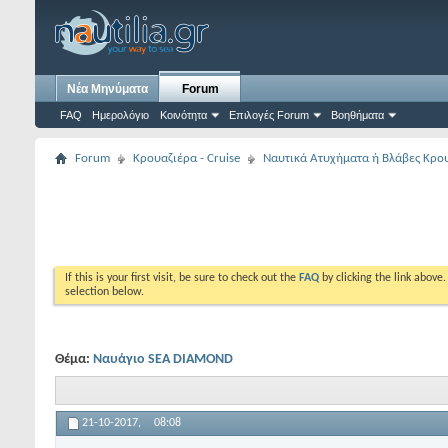
Νέα Μηνύματα
Forum
FAQ
Ημερολόγιο
Κοινότητα
Επιλογές Forum
Βοηθήματα
Forum
Κρουαζιέρα - Cruise
Ναυτικά Ατυχήματα ή Βλάβες Κρουα
If this is your first visit, be sure to check out the
FAQ
by clicking the link above
selection below.
Θέμα:
Ναυάγιο SEA DIAMOND
21-10-2017,
08:08