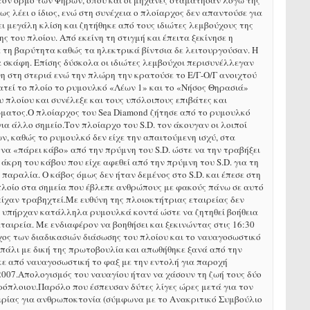
τον όρμο των Φηρών, όπου και οι μηχανές σταμάτησαν λόγω της
 λέει ο ίδιος, ενώ στη συνέχεια ο πλοίαρχος δεν απαντούσε για
ι μεγάλη κλίση και ζητήθηκε από τους ιδιώτες λεμβούχους της
ς του πλοίου. Από εκείνη τη στιγμή και έπειτα ξεκίνησε η
ε τη βαρύτητα καθώς τα ηλεκτρικά βίντσια δε λειτουργούσαν. Η
 σκάφη. Επίσης δύσκολα οι ιδιώτες λεμβούχοι περισυνέλλεγαν
νη στη στεριά ενώ την πλώρη την κρατούσε το Ε/Γ-Ο/Γ ανοιχτού
ρατεί το πλοίο το ρυμουλκό «Λέων 1» και το «Νήσος Θηρασιά»
 πλοίου και συνέλεξε και τους υπόλοιπους επιβάτες και
ρώματος.Ο πλοίαρχος του Sea Diamond ζήτησε από το ρυμουλκό
α άλλο σημείο.Τον πλοίαρχο του S.D. τον άκουγαν οι λοιποί
, καθώς το ρυμουλκό δεν είχε την απαιτούμενη ισχύ, στα
α «πάρει κάβο» από την πρύμνη του S.D. ώστε να την τραβήξει
 άκρη του κάβου που είχε αφεθεί από την πρύμνη του S.D. για τη
αραλία. Ο κάβος όμως δεν ήταν δεμένος στο S.D. και έπεσε στη
πλοίο στα σημεία που έβλεπε ανθρώπους με φακούς πάνω σε αυτό
είχαν τραβηχτεί.Με ευθύνη της πλοιοκτήτριας εταιρείας δεν
αν υπήρχαν κατάλληλα ρυμουλκά κοντά ώστε να ζητηθεί βοήθεια
ταιρεία. Με ενδιαφέρον να βοηθήσει και ξεκινώντας στις 16:30
χος των διαδικασιών διάσωσης του πλοίου και το ναυαγοσωστικό
ι πάλι με δική της πρωτοβουλία και απωθήθηκε ξανά από την
θηκε από ναυαγοσωστική το φαξ με την εντολή για παροχή
 2007.Απολογισμός του ναυαγίου ήταν να χάσουν τη ζωή τους δύο
ερόπλοιου.Παρόλο που έσπευσαν δύτες λίγες ώρες μετά για τον
εταιρίας για ανθρωποκτονία (σύμφωνα με το Ανακριτικό Συμβούλιο