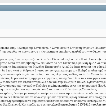
Diamond στην καλντέρα της Σαντορίνης, η Συντονιστική Επιτροπή Θηραίων Πολιτών
γή της νομοθεσίας προκειμένου η πλοιοκτήτρια εταιρία να αναλάβει την ανέλκυση το
νια πριν, όταν το κρουαζιερόπλοιο Sea Diamond της Louis Hellenic Cruises (και ν
νης. Μετά την αποβίβαση των επιβατών, το Sea Diamond ρυμουλκήθηκε 2 ναυτικά μ
γότερα, τα ξημερώματα της Μεγάλης Παρασκευής. Ακριβώς όπως τυχαίνει και φέτος, 
τη ζωή του κατά τη διάρκεια βιντεοσκόπησης και κάνουμε τον θλιβερό απολογισμό τ
ς και συγκεντρώσεις διαμαρτυρίας από τους Θηραίους πολίτες, τόσο στη Σαντορίνη 
ουλευτές, Ευρωβουλευτές, αρχηγούς κομμάτων, και σχεδόν όλους τους υπουργούς να
ωτήσεις τόσο στο Ευρωκοινοβούλιο όσο και στην Ελληνική Βουλή. Έγιναν συνέδρι
. Συναντήσαμε από τον πρώην Πρόεδρο της Δημοκρατίας μέχρι και το σημερινό Πρωθυπ
ση του ναυαγίου και την απομάκρυνσή του από την Καλντέρα της Σαντορίνης.
 χρόνια, δεν έχουμε καταφέρει ακόμη να πείσουμε την πολιτεία να πράξει το αυτο
ύσει το Sea Diamond και να απαλλαγούμε από την καθημερινή ρύπανση που συνεχίζει
καιοσύνη προκειμένου να δημιουργεί καθυστερήσεις και να αποφύγει να πληρώσει για
 του Sea Diamond. Και παρόλο που με την
τελεσίδικη απόφαση 515/2016 του Αρείο