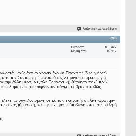
Απάντηση με παράθεση
#288
Εγγραφή
Jul 2007
Μηνύματα
10.417
γνωστόν κάθε έντεκα χρόνια έχουμε Πάσχα τις ίδιες ημέρες).
νες από την Σαντορίνη. Έπρεπε όμως να φύγουμε αμέσως για
, και την άλλη μέρα, Μεγάλη Παρασκευή, ξύπνησα πολύ πρωί,
από τις λαμαρίνες που σέρνονταν πάνω στα βράχια καθώς
 έλεγε .....συγκλονισμένη σε κάποια εκπομπή, ότι λίγη ώρα πριν
ωμένος (ήμαρτον), και της είχε φανεί ότι έλεγε (στον συνομιλητή
ας.