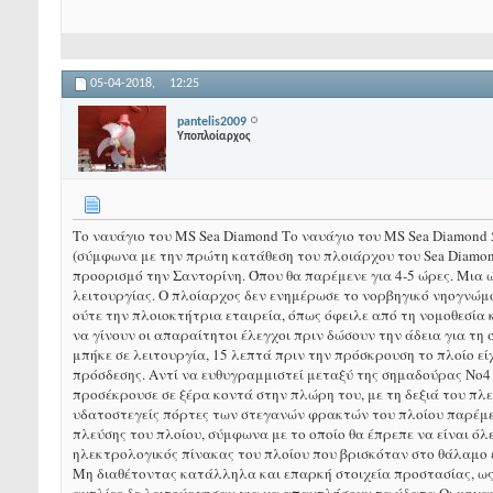
05-04-2018,
12:25
pantelis2009
Υποπλοίαρχος
Το ναυάγιο του MS Sea Diamond Το ναυάγιο του MS Sea Diamond 
(σύμφωνα με την πρώτη κατάθεση του πλοιάρχου του Sea Diamond σ
προορισμό την Σαντορίνη. Όπου θα παρέμενε για 4-5 ώρες. Μια 
λειτουργίας. Ο πλοίαρχος δεν ενημέρωσε το νορβηγικό νηογνώμ
ούτε την πλοιοκτήτρια εταιρεία, όπως όφειλε από τη νομοθεσία 
να γίνουν οι απαραίτητοι έλεγχοι πριν δώσουν την άδεια για τη 
μπήκε σε λειτουργία, 15 λεπτά πριν την πρόσκρουση το πλοίο ε
πρόσδεσης. Αντί να ευθυγραμμιστεί μεταξύ της σημαδούρας Νο4 
προσέκρουσε σε ξέρα κοντά στην πλώρη του, με τη δεξιά του πλευ
υδατοστεγείς πόρτες των στεγανών φρακτών του πλοίου παρέμεν
πλεύσης του πλοίου, σύμφωνα με το οποίο θα έπρεπε να είναι ό
ηλεκτρολογικός πίνακας του πλοίου που βρισκόταν στο θάλαμο 
Μη διαθέτοντας κατάλληλα και επαρκή στοιχεία προστασίας, ως