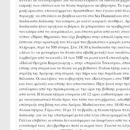
αντλίες δε λειτούργησαν για να απαντλήσουν τα ύδατα.Οι μηχα
εισροής των υδάτων και το πλοίο παρέμεινε ακυβέρνητο. Το λιμ
μισή ώρα«στις επανειλημμένες προσπάθειες που έγιναν από πλευρ
περιοχής να σπεύσουν σε βοήθεια κοντά στο Sea Diamond και στις
διαδικασία διάσωσης του κόσμου, με καλές καιρικές συνθήκες. 
διαδικασία ήταν αργή και οι βάρκες δε μπορούσαν να τραβηχτο
τον κόσμο από τις ανεμόσκαλες, και έπειτα μόνο από αυτές όταν
τύπου «Νήσος Θηρασιά» που είχε βοηθήσει στην αποκόλληση του 
έσπευσε στην αριστερή του πλευρά που βρισκόταν ο μικρός καταπ
πλήρωμα, περί τα 500 άτομα. Στις 18:30 η διαδικασία της εκκέ
«Λέων 1» να μεταφέρει το πλοίο στα αβαθή μεταξύ των ναυδέτων
λεμβούχοι από το κανάλι 14 των VHF να ρωτά κατΆ επανάληψη «π
«Παλιά Ορυχεία Καραγεώργη », στην «παραλία Τσεκούρα», όπου 
επίσης στη στεριά και το πλοίο να μη βυθιστεί. Ο ιδιοκτήτης κα
στρέψη της πρύμνης στη στεριά, την πήρε και την παρέδωσε στο
θάλασσα. Οι εκκλήσεις του κυβερνήτη του «Καλόγερος» στο VHF
και τους φώναζε και επίσης δεν απαντούσαν. Πήγε ξανά στην πρύ
εστάλησαν από την πρόσκρουση ως την ώρα της βύθισης ρυμουλκ
από αυτά. Η πλοιοκτήτρια εταιρεία επί 12 ώρες καθυστέρησε να 
με ναυαγοσωστικό πλοίο προς τον τόπο του ατυχήματος, απωθήθ
επέστρεψε στη βάση του στο Λαύριο. Μαθαίνοντας στις 18:00 πως
πλοιοκτήτρια. Γύρω στις 10 με 11 το βράδυ, η πλοιοκτήτρια πλέ
διάσωσης για να της επιστραφεί μετά από λίγο υπογεγραμμένο.Τ
Γάλλοι επιβάτες οι οποίοι δεν κατάφεραν να διαφύγουν από τις
εντοπισμό τους ,δεν βρέθηκαν ποτέ οι σωροί τους .Γιαυτό το λό