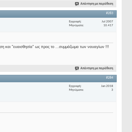
Απάντηση με παράθεση
#283
Εγγραφή
Jul 2007
Μηνύματα
10.417
η και "ευαισθησία" ως προς το ...συμμάζωμα των ναυαγίων !!!
Απάντηση με παράθεση
#284
Εγγραφή
Jan 2018
Μηνύματα
3