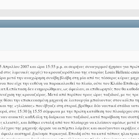
5 Απριλίου 2007 και ώρα 15:55 μ.μ. οι σειρήνες συναγερμού ήχησαν για πρ
τις λιμενικές αρχές) το κρουαζιερόπλοιο της εταιρίας Louis Hellenic-cruis
ώρα μετά την αναχώρηση συνέβη βλάβη στη μία από τις τέσσερις κύριες μηχα
ονα που είχε την ευθύνη να παρακολουθεί το πλοίο, ούτε τον Κλάδο Επιθεώ
κατΆ επέκταση δεν ενημερώθηκαν, ως όφειλαν, οι επιθεωρητές που θα καθοδ
συνέχιση της κρουαζιέρας. Μετά από περίπου τρεις ώρες ταξιδιού, με τις τρ
ίχε θέσει την επισκευασμένη μηχανή σε λειτουργία μπαίνοντας στον κόλπο τ
και της «γλώσσας» που έβγαζε στη στεριά, βρέθηκε δύο ναυτικά στάδια νοτι
ρά, στις 15:30 [η 15.55 σύμφωνα με την πρώτη κατάθεση του πλοιάρχου στις 
αν ανοικτές καθΆ όλη τη διάρκεια του ταξιδιού, κατά παράβαση του συστ
λες κλειστές, και δόθηκε εντολή από τον πλοίαρχο να κλείσουν αμέσως μετά
ελέγχου της μηχανής άρχισε να εκπέμπει λάμψεις και ακούγονταν εκρήξεις
 όφειλε αυστηρά ,ξεκίνησε πυρκαγιά. Επειδή ούτε τα κατά τόπους ηλεκτρι