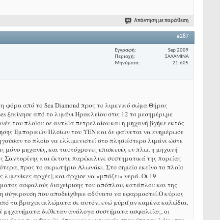
Απάντηση με παράθεση
#287
Εγγραφή
Sep 2009
Περιοχή
ΣΑΛΑΜΙΝΑ
Μηνύματα
21.605
ώτη φόρα από το Sea Diamond προς το λιμενικό σώμα Θήρας
es ξεκίνησε από το λιμάνι Ηρακλείου στις 12 το μεσημέρι,με
νές του πλοίου σε αντλία πετρελαίου και η μηχανή βγήκε εκτός
ρησης Εμπορικών Πλοίων του ΥΕΝ και δε φαίνεται να ενημέρωσε
ηγούσαν το πλοίο να ελλιμενιστεί στο πλησιέστερο λιμάνι ώστε
εις μόνο μηχανές, και ταυτόχρονες επισκευές εν πλω, η μηχανή
ης Σαντορίνης και έκτοτε παρέκκλινε συστηματικά της πορείας
ότερα, προς το ακρωτήριο Αλωνάκι. Στο σημείο εκείνο το πλοίο
λιμενίκες αρχές], και άρχισε να «μπάζει» νερά. Οι 19
ήματος ασφαλούς διαχείρισης του απόπλου, κατάπλου και της
 τη σύγκρουση που αποδείχθηκε αδύνατο να εφαρμοστεί.Ο κύριος
 από τα βραχυκυκλώματα σε αυτόν, ενώ μύριζαν καμένα καλώδια.
κά μηχανήματα διέθεταν ανάλογα συστήματα ασφαλείας, οι