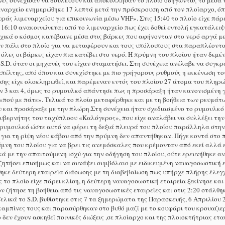
νές συνέχισαν να δουλεύουν και αποκόλλησαν το πλοίο οδηγώντας το μέσα 
εναρχείο ενημερώθηκε 17 λεπτά μετά την πρόσκρουση από τον πλοίαρχο, όπως
άς λιμεναρχείου για επικοινωνία μέσω VHF». Στις 15:40 το πλοίο είχε πάρε
 16:10 ανακοινώνεται από το λιμεναρχείο πως έχει δοθεί εντολή εγκατάλειψη
Αρχικά ο κόσμος κατέβαινε μέσα στις βάρκες που αφήνονταν στο νερό αργά μ
ύν πάλι στο πλοίο για να μεταφέρουν και τους υπόλοιπους στα παραπλέοντα
 όλες οι βάρκες είχαν πια κατέβει στο νερό. Η πρύμνη του πλοίου ήταν δεμέ
S.D. όταν οι μηχανές του είχαν σταματήσει. Στη συνέχεια ανέλαβε να συγκ
έλτης, από όπου και συνεχίστηκε με πιο γρήγορους ρυθμούς η εκκένωση του
νωσης είχε ολοκληρωθεί, και παρέμεναν εντός του πλοίου 27 άτομα του πλη
 3 και 4, όμως το ρυμουλκό απάντησε πως η προσάραξη ήταν κανονισμένη γι
ού με πάτε». Τελικά το πλοίο μεταφέρθηκε και με τη βοήθεια των ρευμάτων
και προσάραξε με την πλώρη.Στη συνέχεια ήταν σχεδιασμένο το ρυμουλκό ν
ι κυβερνήτης του ταχύπλοου «Καλόγερος», που είχε αναλάβει να συλλέξει την
 ρυμουλκό ώστε αυτό να φέρει τη δεξιά πλευρά του πλοίου παράλληλα στην π
 για τη ρίψη νέου κάβου από την πρύμνη δεν απαντήθηκαν. Πήγε κοντά στο 
μνη του πλοίου για να βρει τις ανεμόσκαλες που κρέμονταν από εκεί αλλά 
ά με την απαιτούμενη ισχύ για την οδήγηση του πλοίου, ούτε ερευνήθηκε 
ζητήσει επισήμως και να συνάψει συμβόλαιο με ειδικευμένη ναυαγοσωστική ε
ηκε δεύτερη εταιρεία διάσωσης με τη διαβεβαίωση πως υπήρχε πλήρης έλεγ
 το πλοίο είχε πάρει κλίση, η δεύτερη ναυαγοσωστική εταιρεία ξεκίνησε κα
ον ζήτησε τη βοήθεια από τις ναυαγοσωστικές εταιρείες και στις 2:20 στάλ
ελικά το S.D. βυθίστηκε στις 7 τα ξημερώματα της Παρασκευής, 6 Απριλίου
 καμπίνες τους και παρασύρθηκαν στο βυθό μαζί με το κουφάρι του κρουαζι
γο δεν έχουν ασκηθεί ποινικές διώξεις ,σε πλοίαρχο και της πλοιοκτήτριας 