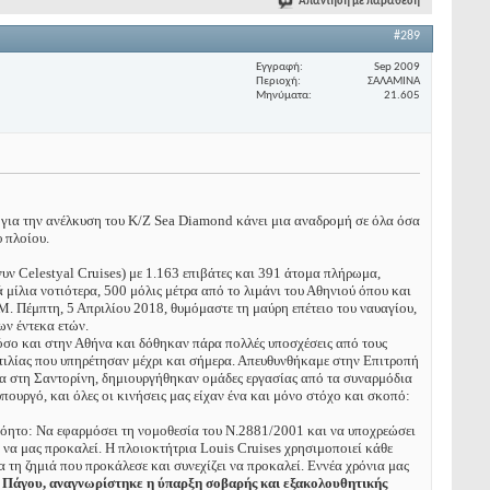
Απάντηση με παράθεση
#289
Εγγραφή
Sep 2009
Περιοχή
ΣΑΛΑΜΙΝΑ
Μηνύματα
21.605
 για την ανέλκυση του Κ/Ζ Sea Diamond κάνει μια αναδρομή σε όλα όσα
υ πλοίου.
υν Celestyal Cruises) με 1.163 επιβάτες και 391 άτομα πλήρωμα,
ίλια νοτιότερα, 500 μόλις μέτρα από το λιμάνι του Αθηνιού όπου και
Μ. Πέμπτη, 5 Απριλίου 2018, θυμόμαστε τη μαύρη επέτειο του ναυαγίου,
ων έντεκα ετών.
όσο και στην Αθήνα και δόθηκαν πάρα πολλές υποσχέσεις από τους
υτιλίας που υπηρέτησαν μέχρι και σήμερα. Απευθυνθήκαμε στην Επιτροπή
α στη Σαντορίνη, δημιουργήθηκαν ομάδες εργασίας από τα συναρμόδια
ουργό, και όλες οι κινήσεις μας είχαν ένα και μόνο στόχο και σκοπό:
νόητο: Να εφαρμόσει τη νομοθεσία του Ν.2881/2001 και να υποχρεώσει
 να μας προκαλεί. Η πλοιοκτήτρια Louis Cruises χρησιμοποιεί κάθε
 τη ζημιά που προκάλεσε και συνεχίζει να προκαλεί. Εννέα χρόνια μας
υ Πάγου, αναγνωρίστηκε η ύπαρξη
σοβαρής και εξακολουθητικής