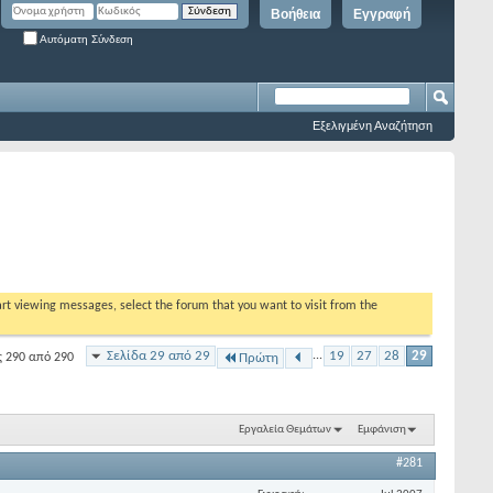
Βοήθεια
Εγγραφή
Αυτόματη Σύνδεση
Εξελιγμένη Αναζήτηση
tart viewing messages, select the forum that you want to visit from the
Σελίδα 29 από 29
...
19
27
28
29
ς 290 από 290
Πρώτη
Εργαλεία Θεμάτων
Εμφάνιση
#281