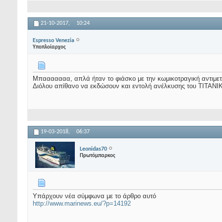
21-10-2017,
10:24
Espresso Venezia
Υποπλοίαρχος
Μπααααααα, απλά ήταν το φιάσκο με την κωμικοτραγική αντιμετώ
Διόλου απίθανο να εκδώσουν και εντολή ανέλκυσης του ΤΙΤΑΝΙΚ
19-03-2018,
06:37
Leonidas70
Πρωτόμπαρκος
Υπάρχουν νέα σύμφωνα με το άρθρο αυτό
http://www.marinews.eu/?p=14192