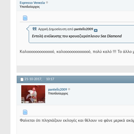
Espresso Venezia
Υποπλοίαρχος
Αρχική Δημοσίευση από
pantelis2009
Εντολή ανέλκυσης του κρουαζιερόπλοιου Sea Diamond
Καλοοοοοοοοοοοοό, καλοοοοοοοοοοοοό, πολύ καλό !!! Το άλλο με
21-10-2017,
10:17
pantelis2009
Υποπλοίαρχος
Φαίνεται ότι πλησιάζουν εκλογές και θέλουν να φάνε μερικά ακό