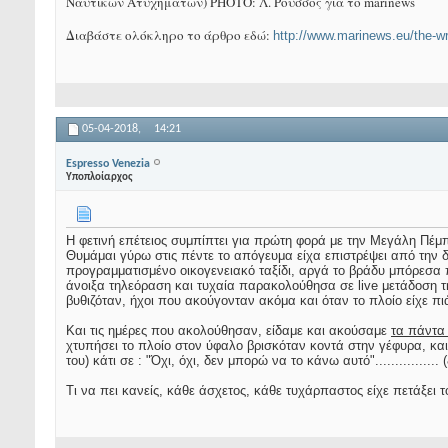
Ναυτικών Ατυχημάτων) PHOTO: Λ. Ρούσσος για το marinews
Διαβάστε ολόκληρο το άρθρο εδώ:
http://www.marinews.eu/the-
05-04-2018,
14:21
Espresso Venezia
Υποπλοίαρχος
Η φετινή επέτειος συμπίπτει για πρώτη φορά με την Μεγάλη Πέμπ
Θυμάμαι γύρω στις πέντε το απόγευμα είχα επιστρέψει από την δ
προγραμματισμένο οικογενειακό ταξίδι, αργά το βράδυ μπόρεσα 
άνοιξα τηλεόραση και τυχαία παρακολούθησα σε live μετάδοση τ
βυθιζόταν, ήχοι που ακούγονταν ακόμα και όταν το πλοίο είχε π
Και τις ημέρες που ακολούθησαν, είδαμε και ακούσαμε
τα πάντα
χτυπήσει το πλοίο στον ύφαλο βρισκόταν κοντά στην γέφυρα, και 
του) κάτι σε : "Όχι, όχι, δεν μπορώ να το κάνω αυτό"...............
Τι να πει κανείς, κάθε άσχετος, κάθε τυχάρπαστος είχε πετάξει τ