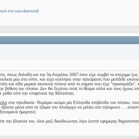
wreck-ms-sea-diamond/
τη, όπως δηλαδή και την 5η Απριλίου 2007 όταν είχε συμβεί το ατύχημα (ως 
ουλειά μου στο σπίτι, και είχα κολλήσει στην τηλεόραση που μετέδιδε εικό
πάλι και είδα μερικά σκοτεινά πλάνα από το σημείο που είχε "προσαράξει"
ην βύθιση του πλοίου. Δεν θα ξεχάσω ποτέ το θέαμα αλλά και τους ήχους 
ιά χαθεί από την επιφάνεια της θάλασσας.
 όλα
στα τηλεδικεία. Θυμάμαι ακόμα μία Ελληνίδα επιβάτιδα του πλοίου, που
έβλεπε μέσα από τα τζάμια τον πλοίαρχο να μιλάει στο τηλέφωνο .....αναστατ
. (ξαναμανά ήμαρτον).
ότε την βλακεία του, όλοι μαζί διεκδικώντας λίγα λεπτά εφήμερης δημοσιότητ