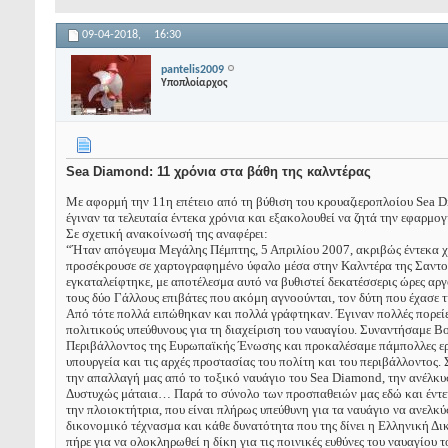
09-04-2018,
16:30
pantelis2009
Υποπλοίαρχος
Sea Diamond: 11 χρόνια στα βάθη της καλντέρας
Με αφορμή την 11η επέτειο από τη βύθιση του κρουαζιεροπλοίου Sea 
έγιναν τα τελευταία έντεκα χρόνια και εξακολουθεί να ζητά την εφαρμο
Σε σχετική ανακοίνωσή της αναφέρει:
“Ήταν απόγευμα Μεγάλης Πέμπτης, 5 Απριλίου 2007, ακριβώς έντεκα χρό
προσέκρουσε σε χαρτογραφημένο ύφαλο μέσα στην Καλντέρα της Σαντορί
εγκαταλείφτηκε, με αποτέλεσμα αυτό να βυθιστεί δεκατέσσερις ώρες αρ
τους δύο Γάλλους επιβάτες που ακόμη αγνοούνται, τον δύτη που έχασε 
Από τότε πολλά ειπώθηκαν και πολλά γράφτηκαν. Έγιναν πολλές πορείε
πολιτικούς υπεύθυνους για τη διαχείριση του ναυαγίου. Συναντήσαμε Β
Περιβάλλοντος της Ευρωπαϊκής Ένωσης και προκαλέσαμε πάμπολλες ερ
υπουργεία και τις αρχές προστασίας του πολίτη και του περιβάλλοντος
την απαλλαγή μας από το τοξικό ναυάγιο του Sea Diamond, την ανέλκυ
Δυστυχώς μάταια… Παρά το σύνολο των προσπαθειών μας εδώ και έντεκα
την πλοιοκτήτρια, που είναι πλήρως υπεύθυνη για τα ναυάγιο να ανελκ
δικονομικό τέχνασμα και κάθε δυνατότητα που της δίνει η Ελληνική Δι
πήρε για να ολοκληρωθεί η δίκη για τις ποινικές ευθύνες του ναυαγίου