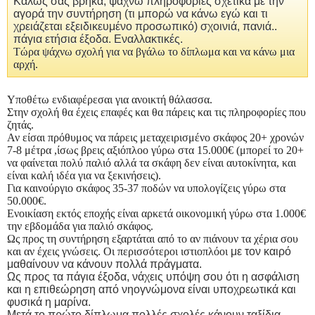
Καλώς σας βρήκα, ψάχνω πληροφορίες σχετικά με την
αγορά την συντήρηση (τι μπορώ να κάνω εγώ και τι
χρειάζεται εξειδικευμένο προσωπικό) σχοινιά, πανιά..
πάγια ετήσια έξοδα. Εναλλακτικές.
Τώρα ψάχνω σχολή για να βγάλω το δίπλωμα και να κάνω μια
αρχή.
Υποθέτω ενδιαφέρεσαι για ανοικτή θάλασσα.
Στην σχολή θα έχεις επαφές και θα πάρεις και τις πληροφορίες που
ζητάς.
Αν είσαι πρόθυμος να πάρεις μεταχειρισμένο σκάφος 20+ χρονών
7-8 μέτρα ,ίσως βρεις αξιόπλοο γύρω στα 15.000€ (μπορεί το 20+
να φαίνεται πολύ παλιό αλλά τα σκάφη δεν είναι αυτοκίνητα, και
είναι καλή ιδέα για να ξεκινήσεις).
Για καινούργιο σκάφος 35-37 ποδών να υπολογίζεις γύρω στα
50.000€.
Ενοικίαση εκτός εποχής είναι αρκετά οικονομική γύρω στα 1.000€
την εβδομάδα για παλιό σκάφος.
Ως προς τη συντήρηση εξαρτάται από το αν πιάνουν τα χέρια σου
και αν έχεις γνώσεις. Οι περισσότεροι ιστιοπλόοι
με τον καιρό
μαθαίνουν να κάνουν πολλά πράγματα.
Ως προς τα πάγια έξοδα, νάχεις υπόψη σου ότι η ασφάλιση
και η επιθεώρηση από νηογνώμονα είναι υποχρεωτικά και
φυσικά η μαρίνα.
Μετά το πρώτο δίπλωμα πολλές σχολές κάνουν ταξίδια