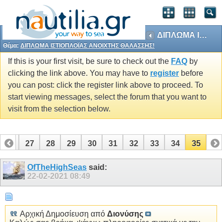
ΔΙΠΛΩΜΑ ΙΣΤΙΟΠΛΟΪΑΣ ΑΝΟΙΧΤΗΣ ΘΑΛΑΣΣΗΣ!
Θέμα:
ΔΙΠΛΩΜΑ ΙΣΤΙΟΠΛΟΪΑΣ ΑΝΟΙΧΤΗΣ ΘΑΛΑΣΣΗΣ!
If this is your first visit, be sure to check out the
FAQ
by
clicking the link above. You may have to
register
before
you can post: click the register link above to proceed. To
start viewing messages, select the forum that you want to
visit from the selection below.
26
27
28
29
30
31
32
33
34
35
OfTheHighSeas
said:
22-02-2021
08:49
Αρχική Δημοσίευση από
Διονύσης