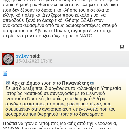
πλοίο δηλαδή αν θέλουν να καλέσουν ελληνικό πολεμικό
που δεν ξέρουν το διακριτικό κλήσης του ή σε όλα τα
ελληνικά πολεμικά. Δεν ξέρω πόσο εύκολο είναι να
απαοδοθεί ξανά το Διακριτικό Κλήσης SZAB στον
ανακατασκευασμένο από τους ραδιοερασιτέχνες σταθμό
ασυρμάτου του Αβέρωφ. Παντως σιγουρα δεν υπάρχει
περίπτωση αν υπάρξει σύγχιση με το ΝΑΤΟ.
sv1xv
said:
15-01-2023
17:48
Αρχική Δημοσίευση από
Παναγιώτης
Σε μια διάλεξη που διοργάνωσε το καλοκαίρι η Υπηρεσία
Ιστορίας Ναυτικού σε συνεργασία με το Ελληνικό
Ινστιτούτο Ναυτικής Ιστορίας στο θωρηκτό Αβέρωφ
συνάντησα καποιος από τους ραδιοερασιτέχνες που
συμμετείχαν στην ανακατασκευή κιε ενεργοποίηση του
ασυρμάτου του θωρηκτού πριν από δέκα χρόνια:
Πρέπει να ήταν ο Μπάμπης Μακρής από την Κεφαλονιά,
SV8XW. Τον έχω χάσει, ελπίζω να είναι καλά. Έχει το