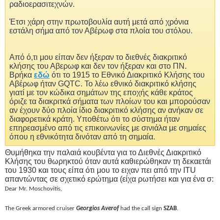
ραδιοερασιτεχνών.
Έτσι χάρη στην πρωτοβουλία αυτή μετά από χρόνια
εστάλη σήμα από τον Αβέρωφ στα πλοία του στόλου.
Από ό,τι μου είπαν δεν ήξεραν το διεθνές διακριτικό
κλήσης του Αβερωφ και δεν τον ήξεραν και στο ΠΝ.
Βρήκα
εδώ
ότι το 1915 το Εθνικό Διακριτικό Κλήσης του
Αβέρωφ ήταν GQTC. Το λέω εθνικό διακριτικό κλήσης
γιατί με τον κώδικα σημάτων της εποχής κάθε κράτος
όριζε τα διακριτκά σήματα των πλοίων του και μπορούσαν
αν έχουν δύο πλοία ίδιο διακριτικό κλήσης αν ανήκαν σε
διαφορετικά κράτη. Υποθέτω ότι το σύστημα ήταν
επηρεασμένο από τις επικοινωνίες με σινιάλα με σημαίες
όπου η εθνικότητα δινόταν από τη σημαία.
Θυμήθηκα την παλαιά κουβέντα για το Διεθνές Διακριτικό
Κλήσης του θωρηκτού όταν αυτά καθιερώθηκαν τη δεκαετάι
του 1930 και τους είπα ότι μου το ειχαν πει από την ITU
απαντώντας σε σχετικό ερώτημα (είχα ρωτήσει και για ένα σ:
Dear Mr. Moschovitis,
The Greek armored cruiser
Georgios Averof
had the call sign
SZAB
.