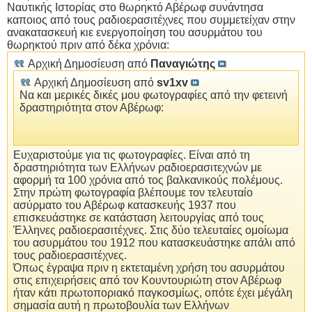
Ναυτικής Ιστορίας στο θωρηκτό Αβέρωφ συνάντησα
καποιος από τους ραδιοερασιτέχνες που συμμετείχαν στην
ανακατασκευή κιε ενεργοποίηση του ασυρμάτου του
θωρηκτού πριν από δέκα χρόνια:
Αρχική Δημοσίευση από
Παναγιώτης
Αρχική Δημοσίευση από
sv1xv
Να και μερικές δικές μου φωτογραφίες από την φετεινή
δραστηριότητα στον Αβέρωφ:
Ευχαριστούμε για τις φωτογραφίες. Είναι από τη
δραστηριότητα των Ελλήνων ραδιοερασιτεχνών με
αφορμή τα 100 χρόνια από τος βαλκανικούς πολέμους.
Στην πρώτη φωτογραφία βλέπουμε τον τελευταίο
ασύρματο του Αβέρωφ κατασκευής 1937 που
επισκευάστηκε σε κατάσταση λειτουργίας από τους
Έλληνες ραδιοερασιτέχνες. Στις δύο τελευταίες ομοίωμα
του ασυρμάτου του 1912 που κατασκευάστηκε απάλι από
τους ραδιοερασιτέχνες.
Όπως έγραψα πριν η εκτεταμένη χρήση του ασυρμάτου
στις επιχειρήσεις από τον Κουντουριώτη στον Αβέρωφ
ήταν κάτι πρωτοποριακό παγκοσμίως, οπότε έχει μέγάλη
σημασία αυτή η πρωτοβουλία των Ελλήνων