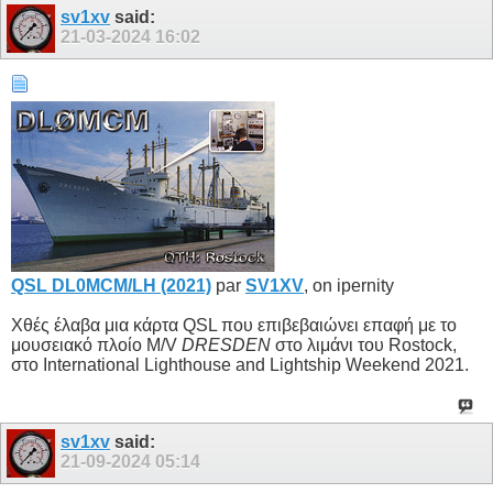
sv1xv
said:
21-03-2024
16:02
QSL DL0MCM/LH (2021)
par
SV1XV
, on ipernity
Χθές έλαβα μια κάρτα QSL που επιβεβαιώνει επαφή με το
μουσειακό πλοίο M/V
DRESDEN
στο λιμάνι του Rostock,
στο International Lighthouse and Lightship Weekend 2021.
sv1xv
said:
21-09-2024
05:14