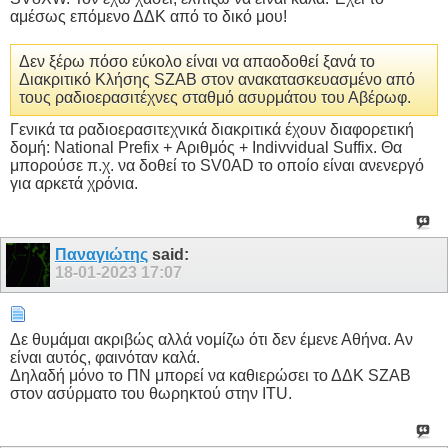
αμέσως επόμενο ΔΔΚ από το δικό μου!
Δεν ξέρω πόσο εύκολο είναι να απαοδοθεί ξανά το
Διακριτικό Κλήσης SZAB στον ανακατασκευασμένο από
τους ραδιοερασιτέχνες σταθμό ασυρμάτου του Αβέρωφ.
Γενικά τα ραδιοερασιτεχνικά διακριτικά έχουν διαφορετική
δομή: National Prefix + Αριθμός + Indivvidual Suffix. Θα
μπορούσε π.χ. να δοθεί το SV0AD το οποίο είναι ανενεργό
για αρκετά χρόνια.
Παναγιώτης
said:
18-01-2023
17:07
Δε θυμάμαι ακριβώς αλλά νομίζω ότι δεν έμενε Αθήνα. Αν
είναι αυτός, φαινόταν καλά.
Δηλαδή μόνο το ΠΝ μπορεί να καθιερώσει το ΔΔΚ SZAB
στον ασύρματο του θωρηκτού στην ITU.